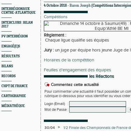
4 Octobre 2018 -
Baron Joseph
(Compétitions Interrégio
INTERRÉGIONAUX
CENTRE-ATLANTIQUE
Compétitions
INTERCLUBS : BILAN
2017
Règlement :
PV INTERRÉGION
Chaque ligue qualifie ses équipes
ENGAGÉ(E)S
Jury :
un juge par équipe hors jeune Juge de 
RÉSULTATS
Horaires de la compétition
BILANS
Feuilles d'engagement des équipes
les Réactions
RECORDS
Commentez cette actualité
CHPT DE FRANCE
Pour commenter une actualité il faut posséder un compt
rubrique ci-dessous pour vous identifier ou vous crée
CARTOGRAPHIE
Login (Email)
:
MÉDIATHÈQUE
Mot de Passe
:
>
30/04
1/2 Finale des Championnats de France d