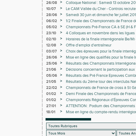
>
26/08
Colloque National : Samedi 13 octobre 2
>
10/07
Le CAM Vallée du Cher - Controis recrute
du développement de l’ATHLE JEUNES et
>
28/06
Samedi 30 juin et dimanche 1er juillet 201
Nouveaux HORAIRES des concours
>
06/02
1/2 Finale des Championnats de France d
>
05/02
Championnats Pré-France CA à SE (H & F) 
>
23/10
4 Colloques en novembre dans les ligues 
Loire
>
02/10
Horaires de la finale interrégionale Be/M
Equip'Athlé à Saran
>
12/08
Offre d'emploi d'entraîneur
>
03/07
Choix des épreuves pour la finale interré
à Châteauroux
>
26/06
Mise en ligne des qualifiés pour la finale 
pointes d'Or à Châteauroux
>
25/06
Résultats des Championnats Interrégion
(Minimes) et Tours ( CJES)
>
21/06
Décisions concernant la participation aux
athlètes hors-interrégion
>
05/06
Résultats des Pré France Epreuves Combi
>
21/05
Résultats du 2ème tour des interclubs Nat
nationaux
>
22/02
Championnats de France de cross à St Gal
à Chateauroux
>
01/02
Demi Finale des Championnats de France
>
01/02
Championnats Régionaux d’Épreuves Com
>
27/01
ATTENTION : Podium des Championnats r
directement qualificatifs au Championnat
>
18/01
Mise en ligne du compte-rendu interrégi