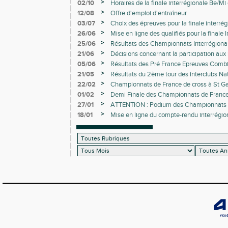
Loire
>
02/10
Horaires de la finale interrégionale Be/M
Equip'Athlé à Saran
>
12/08
Offre d'emploi d'entraîneur
>
03/07
Choix des épreuves pour la finale interré
à Châteauroux
>
26/06
Mise en ligne des qualifiés pour la finale 
pointes d'Or à Châteauroux
>
25/06
Résultats des Championnats Interrégion
(Minimes) et Tours ( CJES)
>
21/06
Décisions concernant la participation aux
athlètes hors-interrégion
>
05/06
Résultats des Pré France Epreuves Combi
>
21/05
Résultats du 2ème tour des interclubs Nat
nationaux
>
22/02
Championnats de France de cross à St Gal
à Chateauroux
>
01/02
Demi Finale des Championnats de France
>
27/01
ATTENTION : Podium des Championnats r
directement qualificatifs au Championnat
>
18/01
Mise en ligne du compte-rendu interrégi