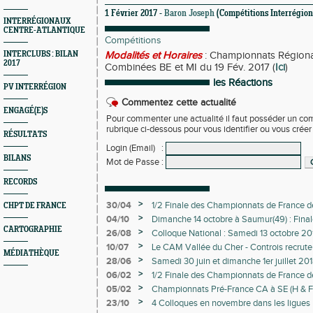
1 Février 2017 -
Baron Joseph
(Compétitions Interrégion
INTERRÉGIONAUX
CENTRE-ATLANTIQUE
Compétitions
INTERCLUBS : BILAN
Modalités et Horaires
: Championnats Région
2017
Combinées BE et MI du 19 Fév. 2017 (
Ici
)
les Réactions
PV INTERRÉGION
Commentez cette actualité
ENGAGÉ(E)S
Pour commenter une actualité il faut posséder un compt
rubrique ci-dessous pour vous identifier ou vous crée
RÉSULTATS
Login (Email)
:
BILANS
Mot de Passe
:
RECORDS
>
30/04
1/2 Finale des Championnats de France d
CHPT DE FRANCE
>
04/10
Dimanche 14 octobre à Saumur(49) : Final
CARTOGRAPHIE
Equip'Athlé BE MI
>
26/08
Colloque National : Samedi 13 octobre 2
>
10/07
Le CAM Vallée du Cher - Controis recrute
MÉDIATHÈQUE
du développement de l’ATHLE JEUNES et
>
28/06
Samedi 30 juin et dimanche 1er juillet 201
Nouveaux HORAIRES des concours
>
06/02
1/2 Finale des Championnats de France d
>
05/02
Championnats Pré-France CA à SE (H & F) 
>
23/10
4 Colloques en novembre dans les ligues 