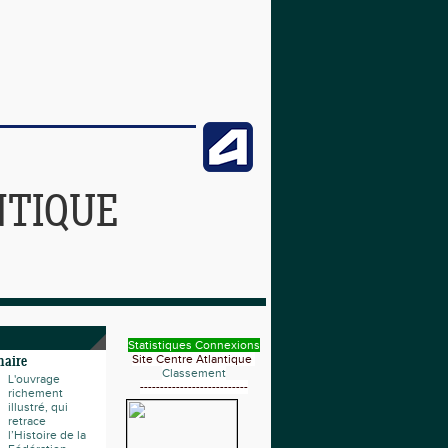
NTIQUE
Statistiques Connexions
Site Centre Atlantique
naire
Classement
L'ouvrage
---------------------------
richement
illustré, qui
retrace
l’Histoire de la