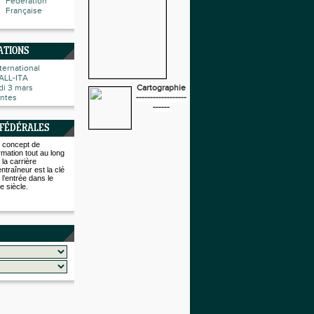
Fédération
Française
ATIONS
ternational
ALL-ITA
i 3 mars
Cartographie
ntes
------------------
------
 FÉDÉRALES
 concept de
rmation tout au long
 la carrière
entraîneur est la clé
 l’entrée dans le
e siècle.