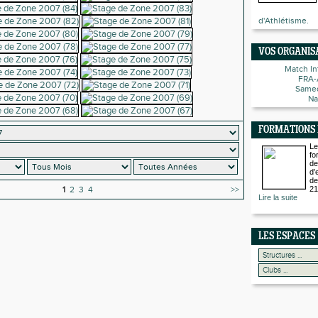
d'Athlétisme.
VOS ORGANIS
Match In
FRA-
Samed
Na
FORMATIONS
Le
fo
de
d’
de
1
2
3
4
>>
21
Lire la suite
LES ESPACES