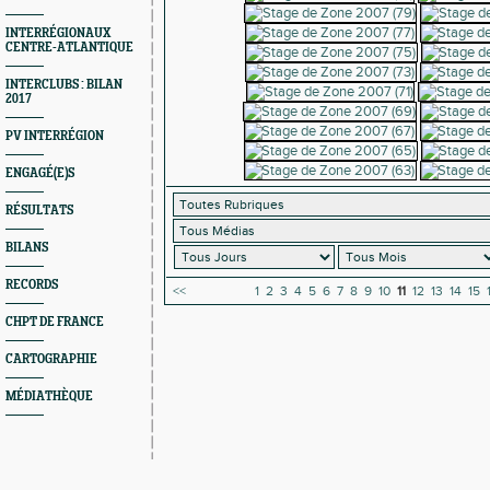
INTERRÉGIONAUX
CENTRE-ATLANTIQUE
INTERCLUBS : BILAN
2017
PV INTERRÉGION
ENGAGÉ(E)S
RÉSULTATS
BILANS
RECORDS
<<
1
2
3
4
5
6
7
8
9
10
11
12
13
14
15
CHPT DE FRANCE
CARTOGRAPHIE
MÉDIATHÈQUE