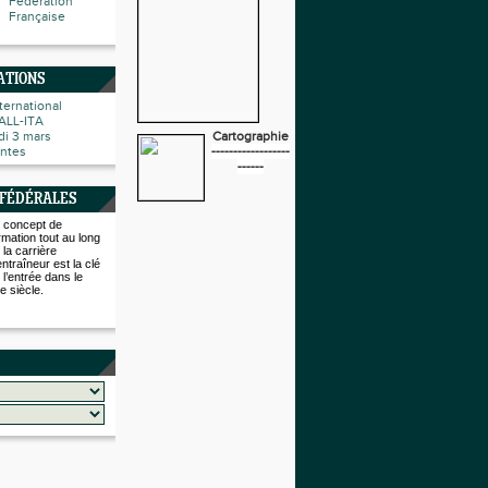
Fédération
Française
ATIONS
ternational
ALL-ITA
i 3 mars
Cartographie
ntes
------------------
------
 FÉDÉRALES
 concept de
rmation tout au long
 la carrière
entraîneur est la clé
 l’entrée dans le
e siècle.