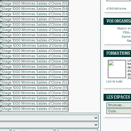
d'Athlétisme.
VOS ORGANIS
Match In
FRA-
Samed
Na
FORMATIONS
Le
fo
de
d’
de
21
Lire la suite
LES ESPACES