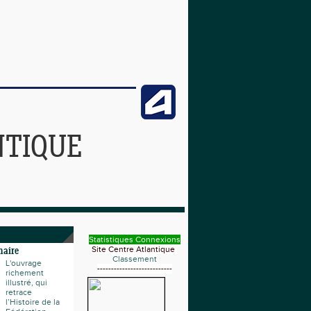
NTIQUE
Statistiques Connexions
Site Centre Atlantique
naire
Classement
L'ouvrage
---------------------------
richement
illustré, qui
retrace
l’Histoire de la