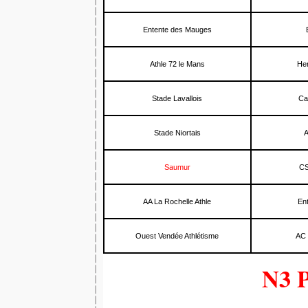
Entente des Mauges
Athle 72 le Mans
He
Stade Lavallois
Ca
Stade Niortais
A
Saumur
CS
AA La Rochelle Athle
En
Ouest Vendée Athlétisme
AC 
N3 P