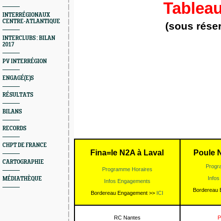
Tableau
INTERRÉGIONAUX
CENTRE-ATLANTIQUE
(sous rése
INTERCLUBS : BILAN
2017
PV INTERRÉGION
ENGAGÉ(E)S
RÉSULTATS
BILANS
RECORDS
CHPT DE FRANCE
Fina=le N2A à Laval
Poule 
CARTOGRAPHIE
Progr
Programme Horaires
Info
MÉDIATHÈQUE
Infos Engagements
Bordereau
Bordereau Engagement >>
ICI
RC Nantes
P