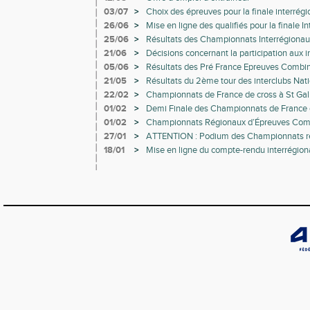
03/07
>
Choix des épreuves pour la finale interrégi
Châteauroux
26/06
>
Mise en ligne des qualifiés pour la finale I
d'Or à Châteauroux
25/06
>
Résultats des Championnats Interrégionau
et Tours ( CJES)
21/06
>
Décisions concernant la participation aux 
athlètes hors-interrégion
05/06
>
Résultats des Pré France Epreuves Combin
21/05
>
Résultats du 2ème tour des interclubs Nati
nationaux
22/02
>
Championnats de France de cross à St Galm
à Chateauroux
01/02
>
Demi Finale des Championnats de France 
01/02
>
Championnats Régionaux d’Épreuves Comb
27/01
>
ATTENTION : Podium des Championnats ré
directement qualificatifs au Championnat 
18/01
>
Mise en ligne du compte-rendu interrégio