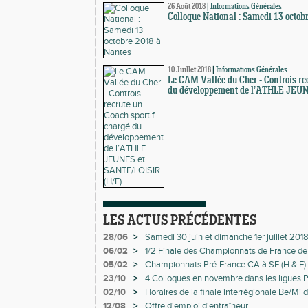
26 Août 2018
|
Informations Générales
Colloque National : Samedi 13 octob
10 Juillet 2018
|
Informations Générales
Le CAM Vallée du Cher - Controis re
du développement de l’ATHLE JEUN
LES ACTUS PRÉCÉDENTES
28/06
>
Samedi 30 juin et dimanche 1er juillet 2018
Nouveaux HORAIRES des concours
06/02
>
1/2 Finale des Championnats de France de
05/02
>
Championnats Pré-France CA à SE (H & F) :
23/10
>
4 Colloques en novembre dans les ligues P-
02/10
>
Horaires de la finale interrégionale Be/Mi
à Saran
12/08
>
Offre d'emploi d'entraîneur